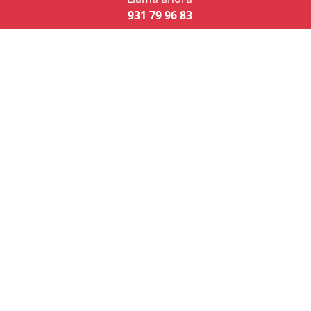
931 79 96 83
¿Cómo podemos
ayudarte?