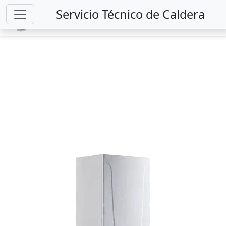
Servicio Técnico de Caldera
SERVICIO ESPECIALIZADO EN REPARACIONES
931 79 96 83