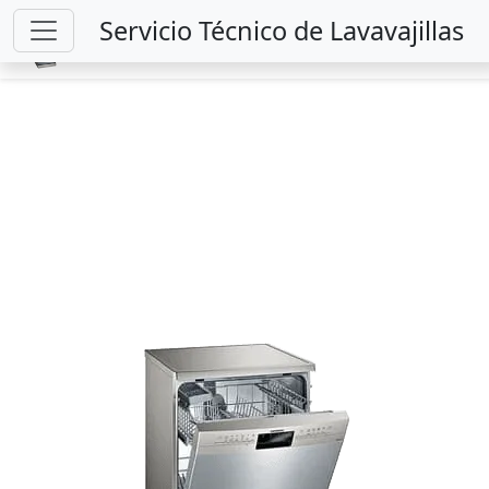
Servicio Técnico de Lavavajillas
SERVICIO ESPECIALIZADO EN REPARACIONES
931 79 96 83